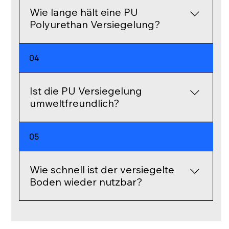
mehr.
Wie lange hält eine PU
Polyurethan Versiegelung?
Eine korrekt aufgetragene PU Versiegelung
04
bietet langfristigen Schutz und verlängert
die Lebensdauer des Bodens um viele Jahre.
Ist die PU Versiegelung
umweltfreundlich?
Ja, die Versiegelung ist geruchsarm und
05
emissionsarm und trägt zur Nachhaltigkeit
bei, da keine Entsorgung von Altböden
erforderlich ist.
Wie schnell ist der versiegelte
Boden wieder nutzbar?
Der Boden ist nach etwa 12 Stunden
begehbar und nach ca. drei Tagen voll