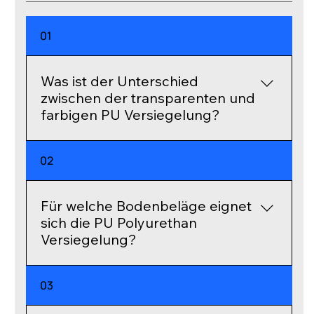
01
Was ist der Unterschied
zwischen der transparenten und
farbigen PU Versiegelung?
Die transparente PU Versiegelung schützt
02
den Boden, ohne seine Optik zu verändern,
während die farbige Versiegelung dem
Boden einen neuen Look verleiht.
Für welche Bodenbeläge eignet
sich die PU Polyurethan
Versiegelung?
Die Versiegelung eignet sich für alle
03
elastischen Bodenbeläge; Böden aus PVC,
Linoleum, Holz, Parkett, Epoxidharz und